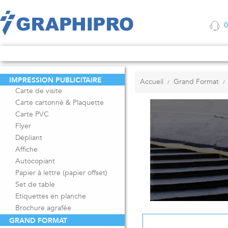
01
IMPRESSION PUBLICITAIRE
Accueil
Grand Format
Carte de visite
Carte cartonné & Plaquette
Carte PVC
Flyer
Dépliant
Affiche
Autocopiant
Papier à lettre (papier offset)
Set de table
Etiquettes en planche
Brochure agrafée
GRAND FORMAT